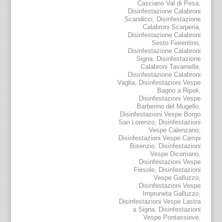
Casciano Val di Pesa
,
Disinfestazione Calabroni
Scandicci
,
Disinfestazione
Calabroni Scarperia
,
Disinfestazione Calabroni
Sesto Fiorentino
,
Disinfestazione Calabroni
Signa
,
Disinfestazione
Calabroni Tavarnelle
,
Disinfestazione Calabroni
Vaglia
,
Disinfestazioni Vespe
Bagno a Ripoli
,
Disinfestazioni Vespe
Barberino del Mugello
,
Disinfestazioni Vespe Borgo
San Lorenzo
,
Disinfestazioni
Vespe Calenzano
,
Disinfestazioni Vespe Campi
Bisenzio
,
Disinfestazioni
Vespe Dicomano
,
Disinfestazioni Vespe
Fiesole
,
Disinfestazioni
Vespe Galluzzo
,
Disinfestazioni Vespe
Impruneta Galluzzo
,
Disinfestazioni Vespe Lastra
a Signa
,
Disinfestazioni
Vespe Pontassieve
,