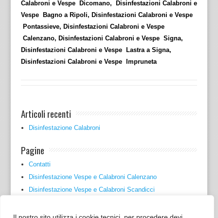
Calabroni e Vespe Dicomano, Disinfestazioni Calabroni e
Vespe Bagno a Ripoli, Disinfestazioni Calabroni e Vespe
Pontassieve, Disinfestazioni Calabroni e Vespe
Calenzano, Disinfestazioni Calabroni e Vespe Signa,
Disinfestazioni Calabroni e Vespe Lastra a Signa,
Disinfestazioni Calabroni e Vespe Impruneta
Articoli recenti
Disinfestazione Calabroni
Pagine
Contatti
Disinfestazione Vespe e Calabroni Calenzano
Disinfestazione Vespe e Calabroni Scandicci
Disinfestazione Vespe e Calabroni Sesto Fiorentino
Disinfestazioni Vespe e Calabroni Firenze
Il nostro sito utilizza i cookie tecnici, per procedere devi