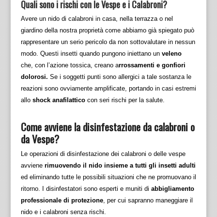
Quali sono i rischi con le Vespe e i Calabroni?
Avere un nido di calabroni in casa, nella terrazza o nel
giardino della nostra proprietà come abbiamo già spiegato può
rappresentare un serio pericolo da non sottovalutare in nessun
modo. Questi insetti quando pungono iniettano un
veleno
che, con l’azione tossica, creano a
rrossamenti e gonfiori
dolorosi.
Se i soggetti punti sono allergici a tale sostanza le
reazioni sono ovviamente amplificate, portando in casi estremi
allo
shock anafilattico
con seri rischi per la salute.
Come avviene la disinfestazione da calabroni o
da Vespe?
Le operazioni di disinfestazione dei calabroni o delle vespe
avviene
rimuovendo il nido insieme a tutti gli insetti adulti
ed eliminando tutte le possibili situazioni che ne promuovano il
ritorno. I disinfestatori sono esperti e muniti di
abbigliamento
professionale di protezione
, per cui sapranno maneggiare il
nido e i calabroni senza rischi.