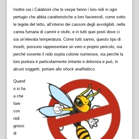
Inoltre sia i Calabroni che le vespe fanno i loro nidi in ogni
pertugio che abbia caratteristiche a loro favorevoli, come sotto
le tegole del tetto, all’interno dei cassoni degli avvolgibili, nella
canna fumaria di camini e stufe, e in tutti quei posti dove ci
sia un’elevata temperatura. Come tutti sanno, questo tipo di
insetti, possono rappresentare un vero e proprio pericolo, sia
perché sovente il nido ospita colonie numerose, sia perché la
loro puntura è particolarmente irritante e dolorosa e può, in
alcuni soggetti, portare allo shock anafilattico.
Quand
o si ha
a che
fare
con
nidi
grossi
di