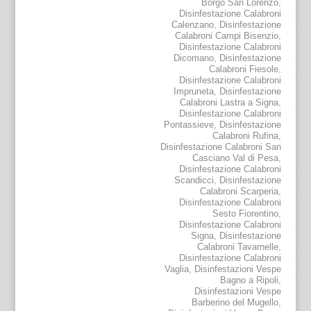
Borgo San Lorenzo
,
Disinfestazione Calabroni
Calenzano
,
Disinfestazione
Calabroni Campi Bisenzio
,
Disinfestazione Calabroni
Dicomano
,
Disinfestazione
Calabroni Fiesole
,
Disinfestazione Calabroni
Impruneta
,
Disinfestazione
Calabroni Lastra a Signa
,
Disinfestazione Calabroni
Pontassieve
,
Disinfestazione
Calabroni Rufina
,
Disinfestazione Calabroni San
Casciano Val di Pesa
,
Disinfestazione Calabroni
Scandicci
,
Disinfestazione
Calabroni Scarperia
,
Disinfestazione Calabroni
Sesto Fiorentino
,
Disinfestazione Calabroni
Signa
,
Disinfestazione
Calabroni Tavarnelle
,
Disinfestazione Calabroni
Vaglia
,
Disinfestazioni Vespe
Bagno a Ripoli
,
Disinfestazioni Vespe
Barberino del Mugello
,