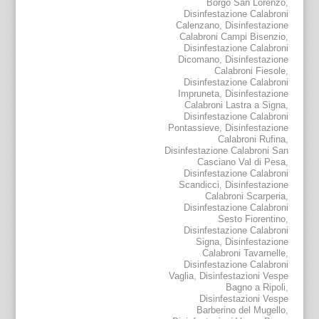
Borgo San Lorenzo
,
Disinfestazione Calabroni
Calenzano
,
Disinfestazione
Calabroni Campi Bisenzio
,
Disinfestazione Calabroni
Dicomano
,
Disinfestazione
Calabroni Fiesole
,
Disinfestazione Calabroni
Impruneta
,
Disinfestazione
Calabroni Lastra a Signa
,
Disinfestazione Calabroni
Pontassieve
,
Disinfestazione
Calabroni Rufina
,
Disinfestazione Calabroni San
Casciano Val di Pesa
,
Disinfestazione Calabroni
Scandicci
,
Disinfestazione
Calabroni Scarperia
,
Disinfestazione Calabroni
Sesto Fiorentino
,
Disinfestazione Calabroni
Signa
,
Disinfestazione
Calabroni Tavarnelle
,
Disinfestazione Calabroni
Vaglia
,
Disinfestazioni Vespe
Bagno a Ripoli
,
Disinfestazioni Vespe
Barberino del Mugello
,