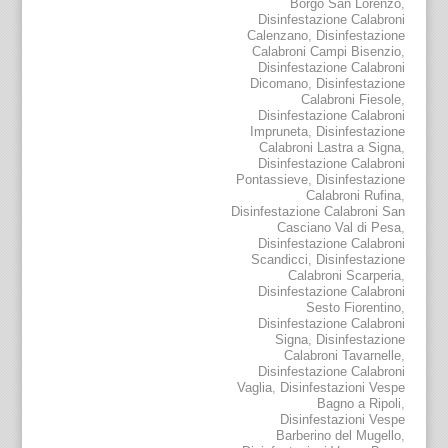
Borgo San Lorenzo
,
Disinfestazione Calabroni
Calenzano
,
Disinfestazione
Calabroni Campi Bisenzio
,
Disinfestazione Calabroni
Dicomano
,
Disinfestazione
Calabroni Fiesole
,
Disinfestazione Calabroni
Impruneta
,
Disinfestazione
Calabroni Lastra a Signa
,
Disinfestazione Calabroni
Pontassieve
,
Disinfestazione
Calabroni Rufina
,
Disinfestazione Calabroni San
Casciano Val di Pesa
,
Disinfestazione Calabroni
Scandicci
,
Disinfestazione
Calabroni Scarperia
,
Disinfestazione Calabroni
Sesto Fiorentino
,
Disinfestazione Calabroni
Signa
,
Disinfestazione
Calabroni Tavarnelle
,
Disinfestazione Calabroni
Vaglia
,
Disinfestazioni Vespe
Bagno a Ripoli
,
Disinfestazioni Vespe
Barberino del Mugello
,