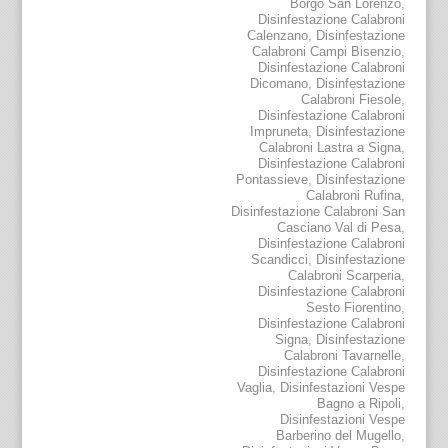
Borgo San Lorenzo
,
Disinfestazione Calabroni
Calenzano
,
Disinfestazione
Calabroni Campi Bisenzio
,
Disinfestazione Calabroni
Dicomano
,
Disinfestazione
Calabroni Fiesole
,
Disinfestazione Calabroni
Impruneta
,
Disinfestazione
Calabroni Lastra a Signa
,
Disinfestazione Calabroni
Pontassieve
,
Disinfestazione
Calabroni Rufina
,
Disinfestazione Calabroni San
Casciano Val di Pesa
,
Disinfestazione Calabroni
Scandicci
,
Disinfestazione
Calabroni Scarperia
,
Disinfestazione Calabroni
Sesto Fiorentino
,
Disinfestazione Calabroni
Signa
,
Disinfestazione
Calabroni Tavarnelle
,
Disinfestazione Calabroni
Vaglia
,
Disinfestazioni Vespe
Bagno a Ripoli
,
Disinfestazioni Vespe
Barberino del Mugello
,