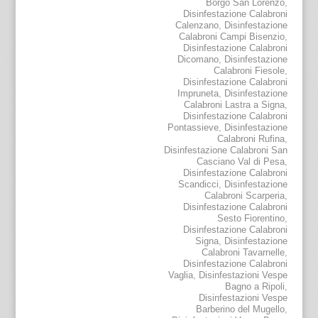
Borgo San Lorenzo
,
Disinfestazione Calabroni
Calenzano
,
Disinfestazione
Calabroni Campi Bisenzio
,
Disinfestazione Calabroni
Dicomano
,
Disinfestazione
Calabroni Fiesole
,
Disinfestazione Calabroni
Impruneta
,
Disinfestazione
Calabroni Lastra a Signa
,
Disinfestazione Calabroni
Pontassieve
,
Disinfestazione
Calabroni Rufina
,
Disinfestazione Calabroni San
Casciano Val di Pesa
,
Disinfestazione Calabroni
Scandicci
,
Disinfestazione
Calabroni Scarperia
,
Disinfestazione Calabroni
Sesto Fiorentino
,
Disinfestazione Calabroni
Signa
,
Disinfestazione
Calabroni Tavarnelle
,
Disinfestazione Calabroni
Vaglia
,
Disinfestazioni Vespe
Bagno a Ripoli
,
Disinfestazioni Vespe
Barberino del Mugello
,