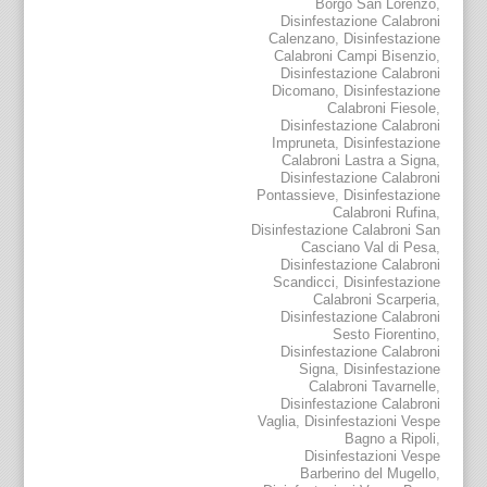
Borgo San Lorenzo
,
Disinfestazione Calabroni
Calenzano
,
Disinfestazione
Calabroni Campi Bisenzio
,
Disinfestazione Calabroni
Dicomano
,
Disinfestazione
Calabroni Fiesole
,
Disinfestazione Calabroni
Impruneta
,
Disinfestazione
Calabroni Lastra a Signa
,
Disinfestazione Calabroni
Pontassieve
,
Disinfestazione
Calabroni Rufina
,
Disinfestazione Calabroni San
Casciano Val di Pesa
,
Disinfestazione Calabroni
Scandicci
,
Disinfestazione
Calabroni Scarperia
,
Disinfestazione Calabroni
Sesto Fiorentino
,
Disinfestazione Calabroni
Signa
,
Disinfestazione
Calabroni Tavarnelle
,
Disinfestazione Calabroni
Vaglia
,
Disinfestazioni Vespe
Bagno a Ripoli
,
Disinfestazioni Vespe
Barberino del Mugello
,