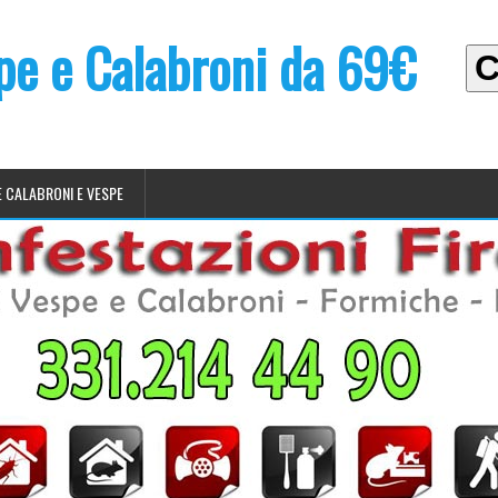
spe e Calabroni da 69€
C
E CALABRONI E VESPE