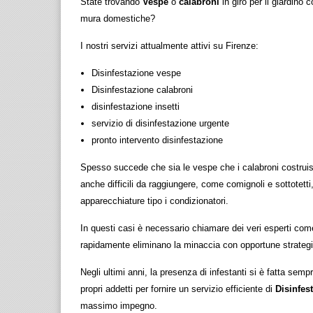
State trovando
Vespe
o
calabroni
in giro per il giardino 
mura domestiche?
I nostri servizi attualmente attivi su Firenze:
Disinfestazione vespe
Disinfestazione calabroni
disinfestazione insetti
servizio di disinfestazione urgente
pronto intervento disinfestazione
Spesso succede che sia le vespe che i calabroni costrui
anche difficili da raggiungere, come comignoli e sottotet
apparecchiature tipo i condizionatori.
In questi casi è necessario chiamare dei veri esperti come
rapidamente eliminano la minaccia con opportune strategi
Negli ultimi anni, la presenza di infestanti si è fatta sem
propri addetti per fornire un servizio efficiente di
Disinfes
massimo impegno.