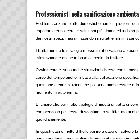
Professionisti nella sanificazione ambienta
Roditori, zanzare, blatte domestiche, cimici, piccioni, s
importante conoscere le soluzioni più idonee ed indolori pe
dei nostri spazi, massimizzando i risultati e minimizzando g
I trattamenti e le strategie messe in atto variano a second
infestazione e anche in base al locale da trattare.
Ovviamente ci sono molte situazioni diverse che si posso
corso del tempo anche in base alla collocazione specifica
questione e con soluzioni che possono anche essere affro
momento in autonomia.
E’ chiaro che per molte tipologie di insetti si tratta di vere
che prendono possesso di scantinati o soffitte, ma anche 
quotidianamente.
In questi casi è molto difficile venire a capo e risolvere 
varie caratteristiche peculiari del parassita e agire in mo