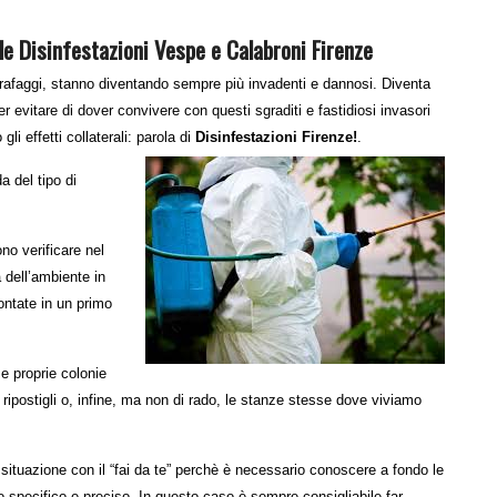
le Disinfestazioni Vespe e Calabroni Firenze
carafaggi, stanno diventando sempre più invadenti e dannosi. Diventa
r evitare di dover convivere con questi sgraditi e fastidiosi invasori
li effetti collaterali: parola di
Disinfestazioni Firenze!
.
a del tipo di
no verificare nel
 dell’ambiente in
ntate in un primo
 e proprie colonie
ripostigli o, infine, ma non di rado, le stanze stesse dove viviamo
la situazione con il “fai da te” perchè è necessario conoscere a fondo le
do specifico e preciso. In questo caso è sempre consigliabile far