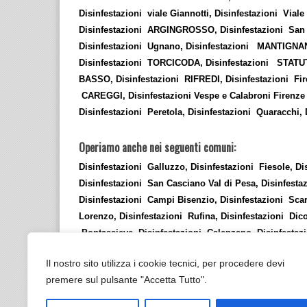
Disinfestazioni viale Giannotti, Disinfestazioni Vi
Disinfestazioni ARGINGROSSO, Disinfestazioni San B
Disinfestazioni Ugnano, Disinfestazioni MANTIGNA
Disinfestazioni TORCICODA, Disinfestazioni STATU
BASSO, Disinfestazioni RIFREDI, Disinfestazioni Fire
CAREGGI, Disinfestazioni Vespe e Calabroni Firenze 
Disinfestazioni Peretola, Disinfestazioni Quaracchi
Operiamo anche nei seguenti comuni:
Disinfestazioni Galluzzo, Disinfestazioni Fiesole, Di
Disinfestazioni San Casciano Val di Pesa, Disinfesta
Disinfestazioni Campi Bisenzio, Disinfestazioni Scar
Lorenzo, Disinfestazioni Rufina, Disinfestazioni Dic
Pontassieve, Disinfestazioni Calenzano, Disinfestazi
Impruneta
Il nostro sito utilizza i cookie tecnici, per procedere devi
premere sul pulsante "Accetta Tutto".