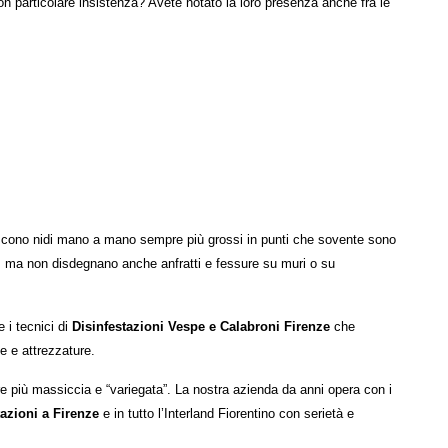
con particolare insistenza? Avete notato la loro presenza anche fra le
scono nidi mano a mano sempre più grossi in punti che sovente sono
ti, ma non disdegnano anche anfratti e fessure su muri o su
 i tecnici di
Disinfestazioni Vespe e Calabroni Firenze
che
e e attrezzature.
pre più massiccia e “variegata”. La nostra azienda da anni opera con i
tazioni a Firenze
e in tutto l’Interland Fiorentino con serietà e